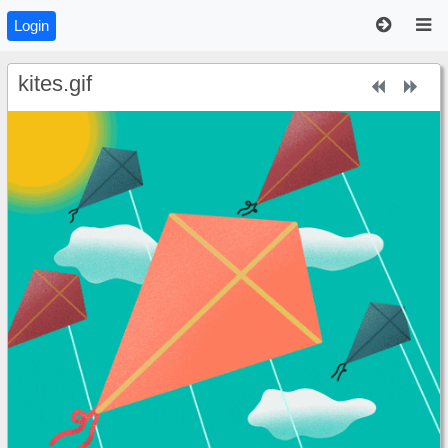
Login
kites.gif